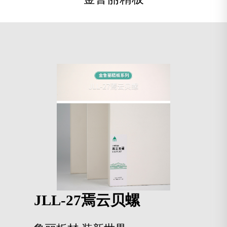
JLL-27焉云贝螺