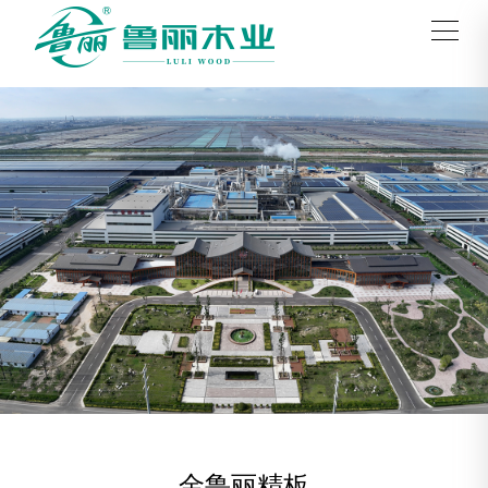
金鲁丽精板