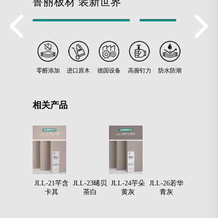
鲁丽板材 装新世界
零醛添加
进口原木
德国设备
高握钉力
防水防潮
相关产品
JLL-18子柔
JLL-21芊含
JLL-23晞贝
JLL-24芋朵
JLL-26若华
JLL-27焉
奶白
卡其
茶白
黄灰
青灰
贝螺