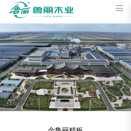
金鲁丽精板