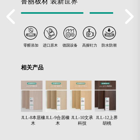
鲁丽板材 装新世界
零醛添加
进口原木
德国设备
高握钉力
防水防潮
相关产品
LL-7韶华橡
JLL-8本居橡
JLL-9合居橡
JLL-10文承
JLL-12上界
JLL-13有
木
木
木
科技
胡桃
胡桃