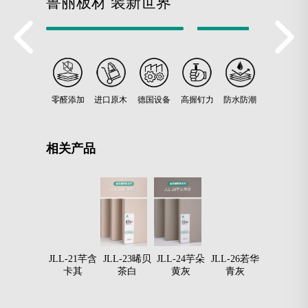
鲁丽板材 装新世界
零醛添加
进口原木
德国设备
高握钉力
防水防潮
相关产品
JLL-18子柔
JLL-21芊含
JLL-23晞贝
JLL-24芋朵
JLL-26若华
JLL-27焉
奶白
卡其
茶白
黄灰
青灰
贝螺