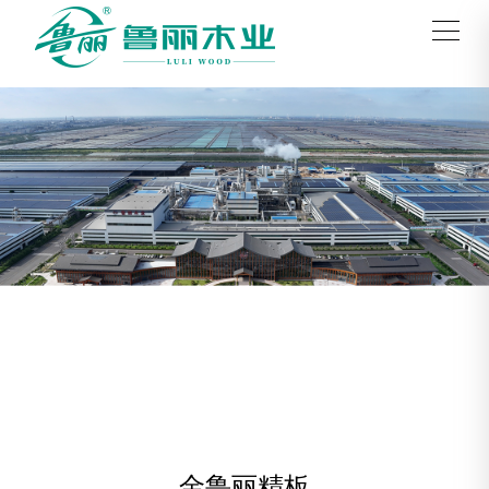
金鲁丽精板