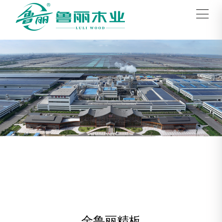
金鲁丽精板