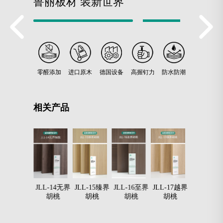
鲁丽板材 装新世界
零醛添加
进口原木
德国设备
高握钉力
防水防潮
相关产品
JLL-13有界
JLL-14无界
JLL-15臻界
JLL-16至界
JLL-17越界
JLL-18子
胡桃
胡桃
胡桃
胡桃
胡桃
奶白