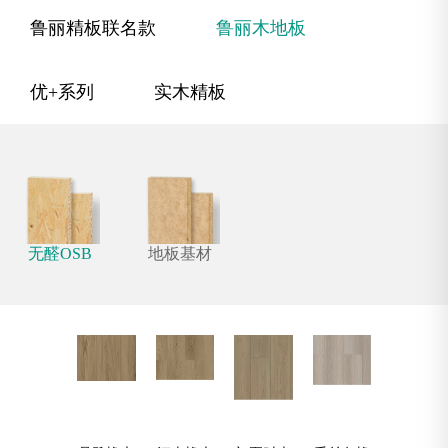
鲁丽精板联名款
鲁丽木地板
优+系列
实木精板
无醛OSB
地板基材