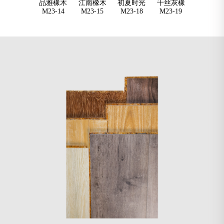
品尚橡木
品雅橡木
江南橡木
初夏时光
千丝灰橡
夏荷橡木M
M23-13
M23-14
M23-15
M23-18
M23-19
YG01