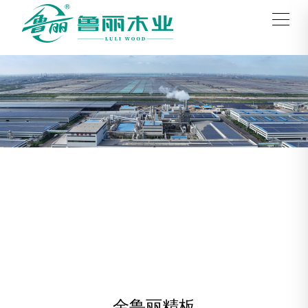
金鲁丽精板