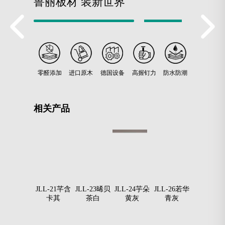
鲁丽板材 装新世界
零醛添加
进口原木
德国设备
高握钉力
防水防潮
相关产品
JLL-18子柔
JLL-21芊含
JLL-23晞贝
JLL-24芋朵
JLL-26若华
JLL-27焉
奶白
卡其
茶白
黄灰
青灰
贝螺