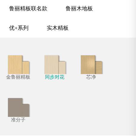
鲁丽精板联名款
鲁丽木地板
优+系列
实木精板
金鲁丽精板
同步对花
芯净
准分子