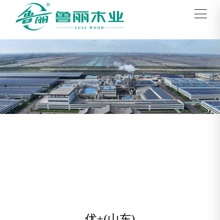
优+(山东)