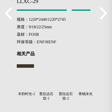
LLXC-29
规格：1220*2440/1220*2745
厚度：9/18/22/25mm
基材：FOSB
环保等级：ENF/HENF
相关产品
木韵时光-1
木韵时光-2
普拉达石
普拉达石
青柚沐光
瑞士黑
纹-1
纹-2